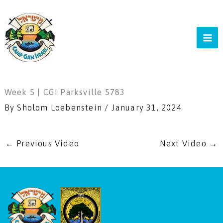
Skip
to
content
Week 5 | CGI Parksville 5783
By
Sholom Loebenstein
/
January 31, 2024
←
Previous Video
Next Video
→