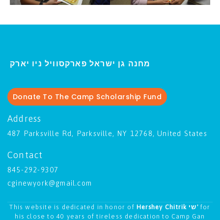
ו יארק
מחנה גן ישראל פארקסוויל נ
י
Donate To The Camp Scholarship Fund
Address
487 Parksville Rd, Parksville, NY 12768, United States
Contact
845-292-9307
cginewyork@gmail.com
This website is dedicated in honor of
Hershey Chitrik שי'
for
his close to 40 years of tireless dedication to Camp Gan