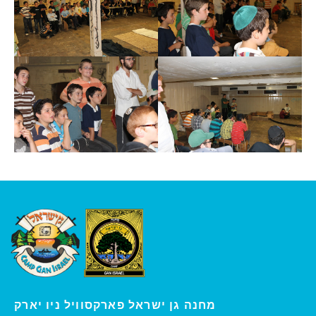
ו יארק
מחנה גן ישראל פארקסוויל נ
י