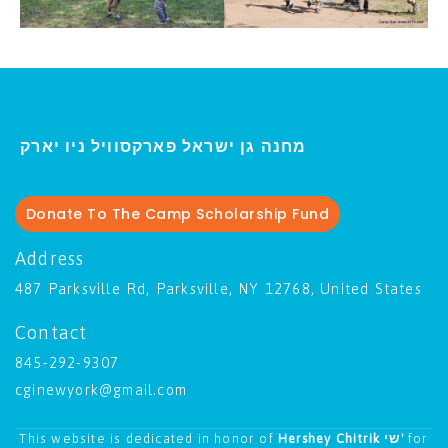
ו יארק
מחנה גן ישראל פארקסוויל נ
י
Donate To The Camp Scholarship Fund
Address
487 Parksville Rd, Parksville, NY 12768, United States
Contact
845-292-9307
cginewyork@gmail.com
This website is dedicated in honor of
Hershey Chitrik שי'
for