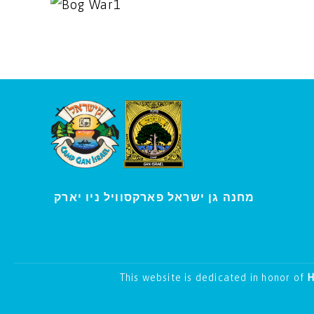
ו יארק
מחנה גן ישראל פארקסוויל נ
י
This website is dedicated in honor of