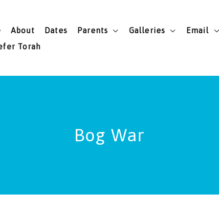
e
About
Dates
Parents
Galleries
Email
efer Torah
Bog War