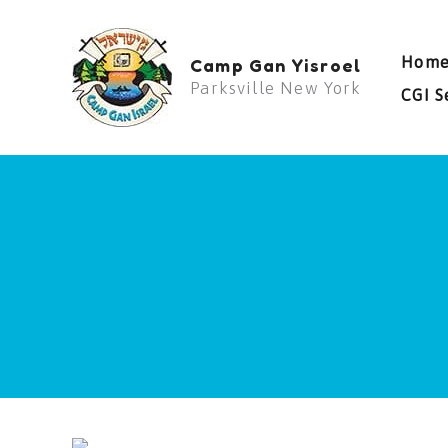
Skip
to
Hom
Camp Gan Yisroel
content
Parksville New York
CGI S