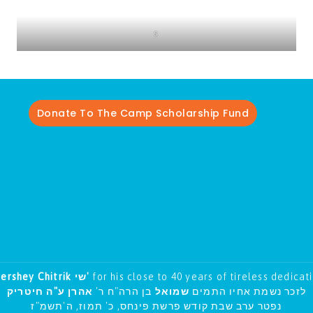
s
Donate To The Camp Scholarship Fund
Hershey Chitrik שי'
for his close to 40 years of tireless dedicat
לזכר נשמת אחיו התמים
שמואל
בן הרה"ח ר'
אהרן ע"ה חיטריק
נפטר ערב שבת קודש פרשת פינחס, כ' תמוז, ה'תשמ"ז