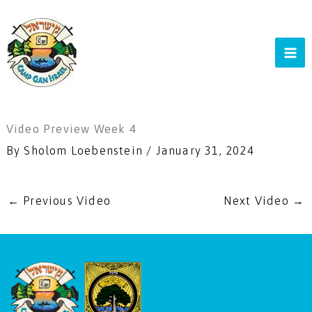
Skip
to
content
Video Preview Week 4
By
Sholom Loebenstein
/
January 31, 2024
←
Previous Video
Next Video
→