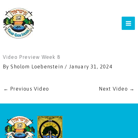
Skip
to
content
Video Preview Week 8
By
Sholom Loebenstein
/
January 31, 2024
←
Previous Video
Next Video
→