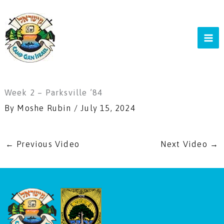
Skip
to
content
Week 2 – Parksville ’84
By
Moshe Rubin
/
July 15, 2024
←
Previous Video
Next Video
→