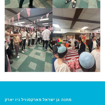
ו יארק
מחנה גן ישראל פארקסוויל נ
י