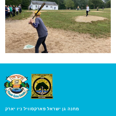
ו יארק
מחנה גן ישראל פארקסוויל נ
י