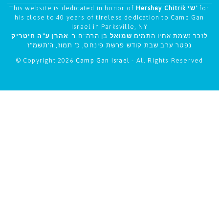
This website is dedicated in honor of
Hershey Chitrik שי'
for
his close to 40 years of tireless dedication to Camp Gan
Israel in Parksville, NY
לזכר נשמת אחיו התמים
שמואל
בן הרה"ח ר'
אהרן ע"ה חיטריק
נפטר ערב שבת קודש פרשת פינחס, כ' תמוז, ה'תשמ"ז
© Copyright 2026
Camp Gan Israel
- All Rights Reserved