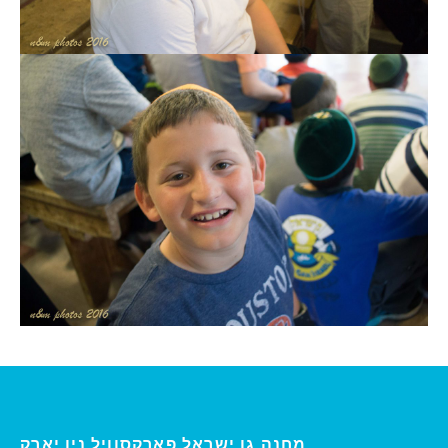
ו יארק
מחנה גן ישראל פארקסוויל נ
י