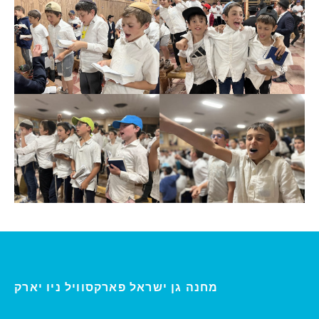
ו יארק
מחנה גן ישראל פארקסוויל נ
י