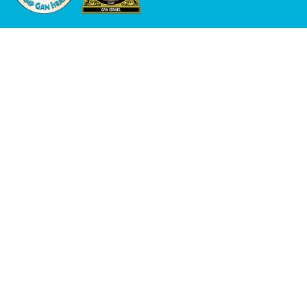
ו יארק
מחנה גן ישראל פארקסוויל נ
י
Donate To The Camp Scholarship Fund
Address
487 Parksville Rd, Parksville, NY 12768, United States
Contact
845-292-9307
cginewyork@gmail.com
This website is dedicated in honor of
Hershey Chitrik שי'
for
his close to 40 years of tireless dedication to Camp Gan
Israel in Parksville, NY
לזכר נשמת אחיו התמים
שמואל
בן הרה"ח ר'
אהרן ע"ה חיטריק
נפטר ערב שבת קודש פרשת פינחס, כ' תמוז, ה'תשמ"ז