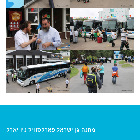
ו יארק
מחנה גן ישראל פארקסוויל נ
י