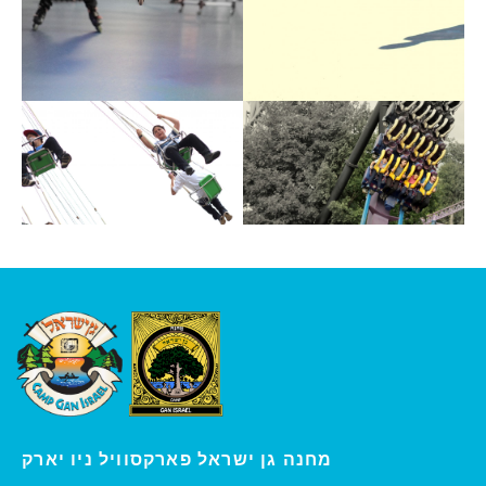
ו יארק
מחנה גן ישראל פארקסוויל נ
י