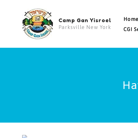
Skip
to
Hom
Camp Gan Yisroel
content
Parksville New York
CGI S
Ha