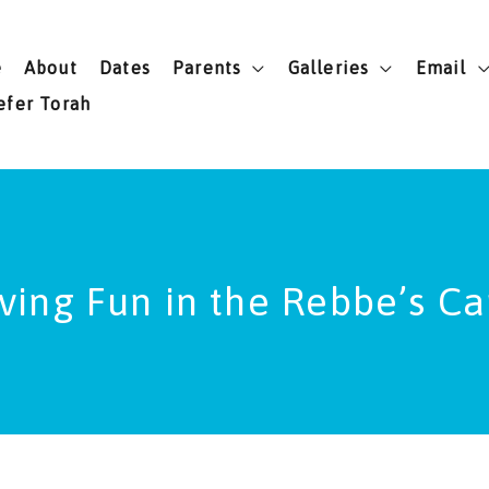
e
About
Dates
Parents
Galleries
Email
efer Torah
ving Fun in the Rebbe’s C