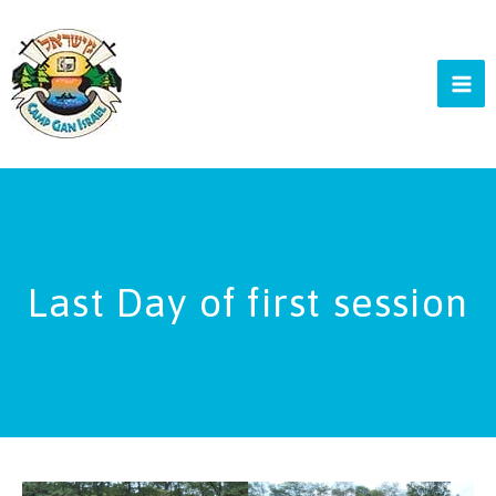
Skip
to
content
Last Day of first session