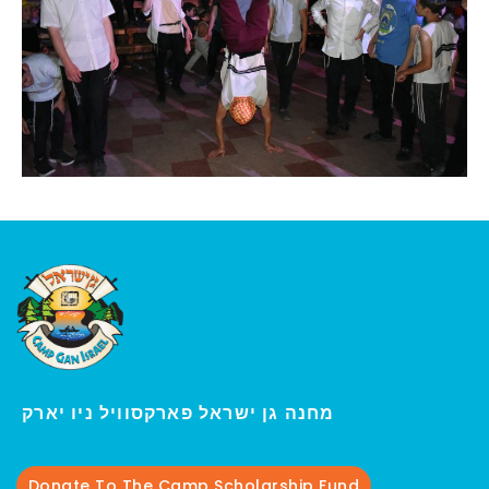
ו יארק
מחנה גן ישראל פארקסוויל נ
י
Donate To The Camp Scholarship Fund