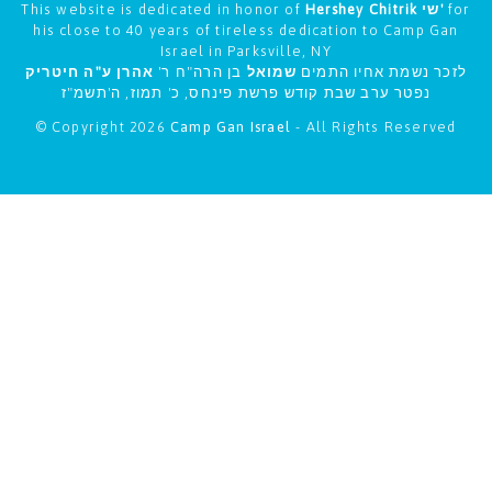
This website is dedicated in honor of
Hershey Chitrik שי'
for
his close to 40 years of tireless dedication to Camp Gan
Israel in Parksville, NY
לזכר נשמת אחיו התמים
שמואל
בן הרה"ח ר'
אהרן ע"ה חיטריק
נפטר ערב שבת קודש פרשת פינחס, כ' תמוז, ה'תשמ"ז
© Copyright 2026
Camp Gan Israel
- All Rights Reserved